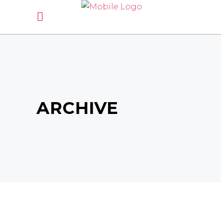
Rappel lieux :
lundi/mardi/mercredi:
La Pouëze St Clément de
la place Bécon les granits,
jeudi
: Avrillé Montreuil Juigné,
vendredi
: Seiches sur le loir Corzé Beauvau Marcé
samedi
: La Pouëze
ARCHIVE