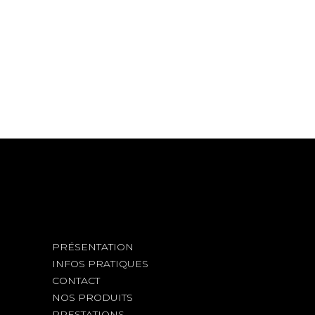
HAIR PRODUCTS
BOB
HAIR PRODUCTS
BANGS
COLORING
OMBRÉ
COLORING
PRÉSENTATION
INFOS PRATIQUES
CONTACT
NOS PRODUITS
PRESTATIONS