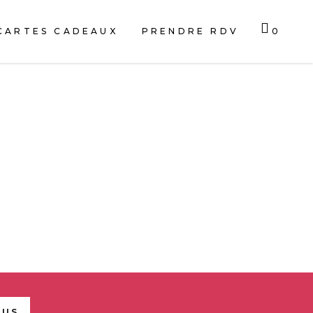
CARTES CADEAUX
PRENDRE RDV
0
CART IS EMPTY.
 – AVRILLÉ
OUS