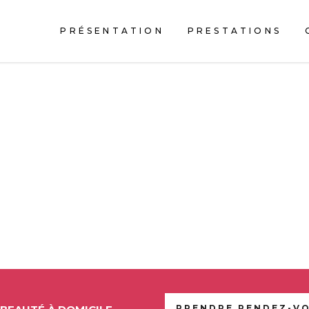
Rappel lieux :
PRÉSENTATION
PRESTATIONS
a place Bécon les granits,
Prestations beauté à domicile
ENNE À DOMICILE
PRENDRE RENDEZ-V