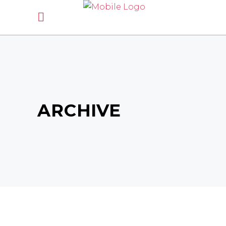
Rappel lieux :
lundi/mardi/mercredi:
La Pouëze St Clément de
la place Bécon les granits,
jeudi
: Avrillé Montreuil Juigné,
vendredi
: Seiches sur le loir Corzé Beauvau Marcé
samedi
: La Pouëze
ARCHIVE