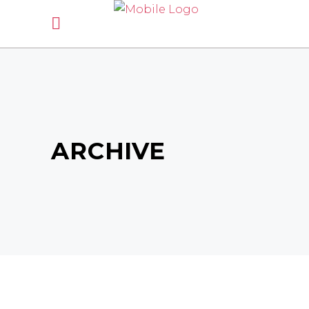
Rappel lieux :
lundi/mardi/mercredi:
La Pouëze St Clément de
la place Bécon les granits,
jeudi
: Avrillé Montreuil Juigné,
vendredi
: Seiches sur le loir Corzé Beauvau Marcé
samedi
: La Pouëze
ARCHIVE